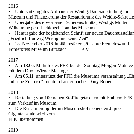
2016
• Unterstützung des Aufbaus der Weidig-Dauerausstellung im
Museum und Finanzierung der Restaurierung des Weidig-Sekretär
• Übergabe des erworbenen Scherenschnitts „Weidigs Mutter
Wilhelmine geb. Liebknecht“ an das Museum
• Herausgabe der begleitenden Schrift zur neuen Dauerausstellu
„Friedrich Ludwig Weidig und seine Zeit“
• 18. November 2016 Jubiläumsfeier „20 Jahre Freundes- und
Förderkreis Museum Butzbach e.V.
2017
• Am 18.06. Mithilfe des FFK bei der Sonntag-Morgen-Matinee
mit dem Duo „Wiener Melange“
• Am 05.11. unterstützt der FFK die Museums-veranstaltung „Ei
jüdische Zeitreise“ mit dem Liedermacher Dany Bober
2018
• Bestellung von 100 neuen Stofftragetaschen mit Emblem FFK
zum Verkauf im Museum
• Die Restaurierung der im Museumshof stehenden Jupiter-
Gigantensäule wird vom
FFK übernommen
2019