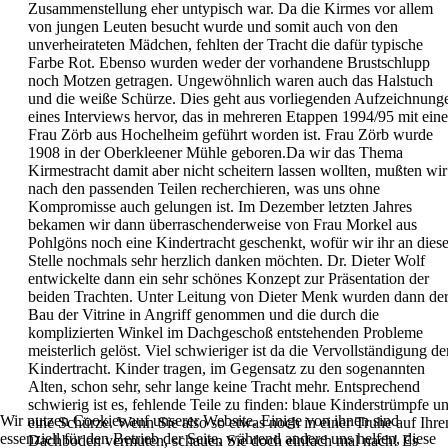
Zusammenstellung eher untypisch war. Da die Kirmes vor allem
von jungen Leuten besucht wurde und somit auch von den
unverheirateten Mädchen, fehlten der Tracht die dafür typische
Farbe Rot. Ebenso wurden weder der vorhandene Brustschlupp
noch Motzen getragen. Ungewöhnlich waren auch das Halstuch
und die weiße Schürze. Dies geht aus vorliegenden Aufzeichnung
eines Interviews hervor, das in mehreren Etappen 1994/95 mit eine
Frau Zörb aus Hochelheim geführt worden ist. Frau Zörb wurde
1908 in der Oberkleener Mühle geboren.Da wir das Thema
Kirmestracht damit aber nicht scheitern lassen wollten, mußten wir
nach den passenden Teilen recherchieren, was uns ohne
Kompromisse auch gelungen ist. Im Dezember letzten Jahres
bekamen wir dann überraschenderweise von Frau Morkel aus
Pohlgöns noch eine Kindertracht geschenkt, wofür wir ihr an diese
Stelle nochmals sehr herzlich danken möchten. Dr. Dieter Wolf
entwickelte dann ein sehr schönes Konzept zur Präsentation der
beiden Trachten. Unter Leitung von Dieter Menk wurden dann de
Bau der Vitrine in Angriff genommen und die durch die
komplizierten Winkel im Dachgeschoß entstehenden Probleme
meisterlich gelöst. Viel schwieriger ist da die Vervollständigung de
Kindertracht. Kinder tragen, im Gegensatz zu den sogenannten
Alten, schon sehr, sehr lange keine Tracht mehr. Entsprechend
schwierig ist es, fehlende Teile zu finden: blaue Kinderstrümpfe u
Wir nutzen Cookies auf unserer Website. Einige von ihnen sind
eine Schürze. Wenn Sie also so etwas noch in einer Truhe auf Ihr
essenziell für den Betrieb der Seite, während andere uns helfen, diese
Dachboden vermuten, schauen Sie doch einfach mal nach! Es